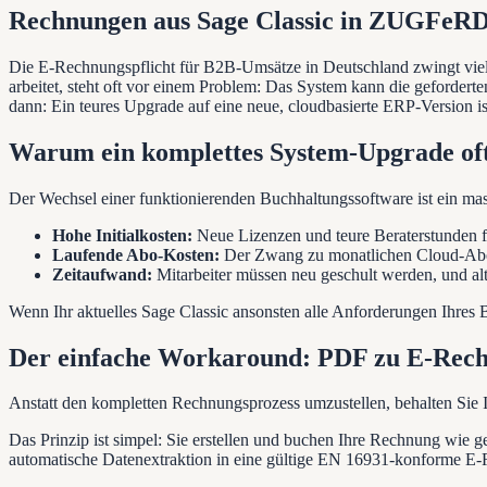
Rechnungen aus Sage Classic in ZUGFeR
Die E-Rechnungspflicht für B2B-Umsätze in Deutschland zwingt viel
arbeitet, steht oft vor einem Problem: Das System kann die geforde
dann: Ein teures Upgrade auf eine neue, cloudbasierte ERP-Version ist
Warum ein komplettes System-Upgrade oft 
Der Wechsel einer funktionierenden Buchhaltungssoftware ist ein mass
Hohe Initialkosten:
Neue Lizenzen und teure Beraterstunden fü
Laufende Abo-Kosten:
Der Zwang zu monatlichen Cloud-Abo
Zeitaufwand:
Mitarbeiter müssen neu geschult werden, und al
Wenn Ihr aktuelles Sage Classic ansonsten alle Anforderungen Ihres B
Der einfache Workaround: PDF zu E-Rec
Anstatt den kompletten Rechnungsprozess umzustellen, behalten Sie I
Das Prinzip ist simpel: Sie erstellen und buchen Ihre Rechnung wie g
automatische Datenextraktion in eine gültige EN 16931-konforme E