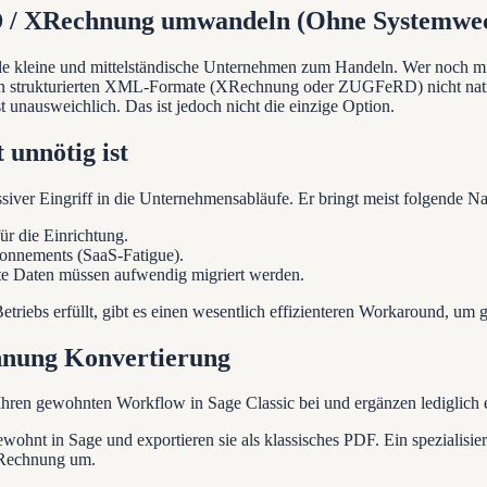
D / XRechnung umwandeln
(Ohne Systemwec
e kleine und mittelständische Unternehmen zum Handeln. Wer noch mit
rten strukturierten XML-Formate (XRechnung oder ZUGFeRD) nicht nati
 unausweichlich. Das ist jedoch nicht die einzige Option.
unnötig ist
iver Eingriff in die Unternehmensabläufe. Er bringt meist folgende Nac
r die Einrichtung.
nnements (SaaS-Fatigue).
te Daten müssen aufwendig migriert werden.
etriebs erfüllt, gibt es einen wesentlich effizienteren Workaround, um 
hnung Konvertierung
hren gewohnten Workflow in Sage Classic bei und ergänzen lediglich ei
ewohnt in Sage und exportieren sie als klassisches PDF. Ein spezialisi
-Rechnung um.